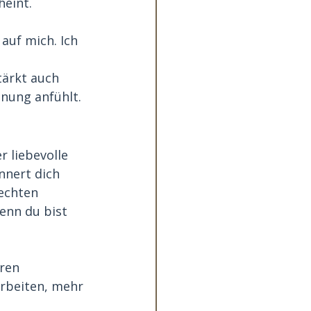
heint.
auf mich. Ich 
tärkt auch 
nung anfühlt. 
r liebevolle 
nnert dich 
echten 
Denn du bist 
ren 
rbeiten, mehr 