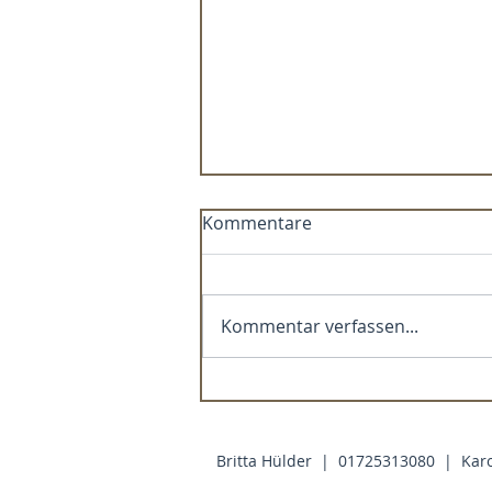
Kommentare
Kommentar verfassen...
🧘🏼 Du darfst akzeptieren
Britta Hülder | 01725313080 | Kar