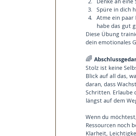
Denke an eine S
Spüre in dich 
Atme ein paar M
habe das gut g
Diese Übung trainie
dein emotionales G
🌈 
Abschlussgeda
Stolz ist keine Sel
Blick auf all das, 
daran, dass Wachst
Schritten. Erlaube 
längst auf dem Weg
Wenn du möchtest, 
Ressourcen noch b
Klarheit, Leichtigk