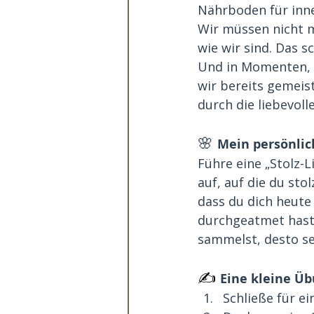
Nährboden für inne
Wir müssen nicht m
wie wir sind. Das sc
Und in Momenten, i
wir bereits gemeist
durch die liebevol
🌸 
Mein persönlich
Führe eine „Stolz-L
auf, auf die du stol
dass du dich heute
durchgeatmet hast,
sammelst, desto se
✍️
Eine kleine Ü
Schließe für e