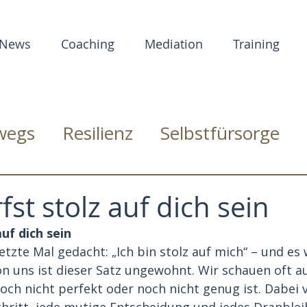
News
Coaching
Mediation
Training
rwegs
Resilienz
Selbstfürsorge
st stolz auf dich sein
uf dich sein 
tzte Mal gedacht: „Ich bin stolz auf mich“ – und es w
on uns ist dieser Satz ungewohnt. Wir schauen oft au
noch nicht perfekt oder noch nicht genug ist. Dabei 
chritt, jede mutige Entscheidung und jedes Dranblei