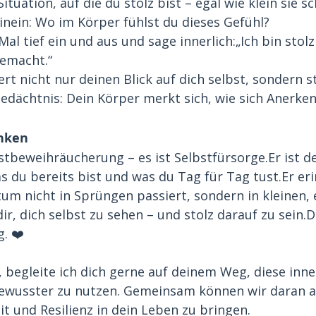
ituation, auf die du stolz bist – egal wie klein sie sc
hinein: Wo im Körper fühlst du dieses Gefühl?
al tief ein und aus und sage innerlich:„Ich bin stolz 
emacht.“
rt nicht nur deinen Blick auf dich selbst, sondern s
edächtnis: Dein Körper merkt sich, wie sich Anerken
nken
bstbeweihräucherung – es ist Selbstfürsorge.Er ist de
was du bereits bist und was du Tag für Tag tust.Er eri
um nicht in Sprüngen passiert, sondern in kleinen, 
dir, dich selbst zu sehen – und stolz darauf zu sein.
. 
❤️
begleite ich dich gerne auf deinem Weg, diese inne
ewusster zu nutzen. Gemeinsam können wir daran a
eit und Resilienz in dein Leben zu bringen.