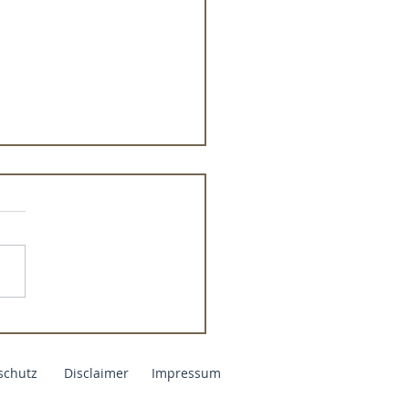
 Du darfst unperfekt
schutz
Disclaimer
Impressum