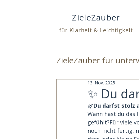
ZieleZauber
für Klarheit & Leichtigkeit
ZieleZauber für unte
13. Nov. 2025
✨ Du darf
🌿
Du darfst stolz a
Wann hast du das le
gefühlt?Für viele v
noch nicht fertig, 
dass jeder kleine S