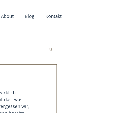
About
Blog
Kontakt
irklich 
f das, was 
vergessen wir, 
ben bereits 