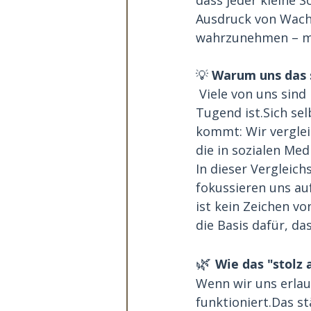
Ausdruck von Wachs
wahrzunehmen – mi
💡 
Warum uns das s
 Viele von uns sin
Tugend ist.Sich sel
kommt: Wir verglei
die in sozialen Med
In dieser Vergleich
fokussieren uns auf
ist kein Zeichen vo
die Basis dafür, da
🌿
Wie das "stolz 
Wenn wir uns erlaub
funktioniert.Das st