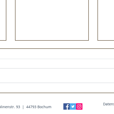
🧘🏼 Du darfst dir Freiräume
🧘🏼
schaffen
sein
Daten
olinenstr. 93 | 44793 Bochum