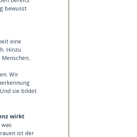
eg bewusst 
eit eine 
h. Hinzu 
r Menschen, 
en. Wir 
anerkennung 
Und sie bildet 
ienz wirkt
, was 
rauen ist der 