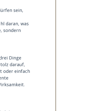
rfen sein, 
hl daran, was 
e, sondern 
drei Dinge 
tolz darauf, 
t oder einfach 
ente 
Wirksamkeit.