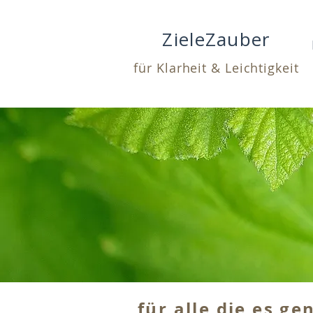
ZieleZauber
für Klarheit & Leichtigkeit
für alle die es ge