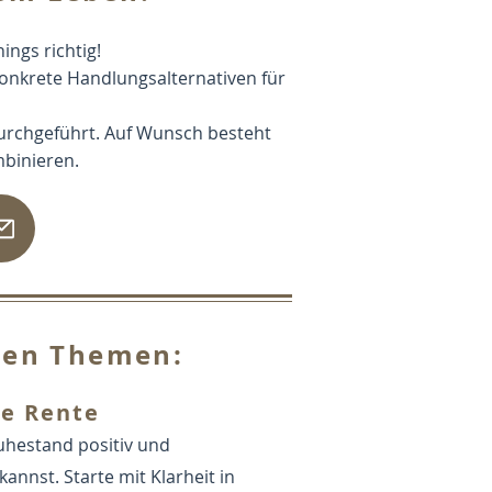
ings richtig!
 konkrete Handlungsalternativen für
 durchgeführt. Auf Wunsch besteht
mbinieren.
nden Themen:
ie Rente
uhestand positiv und
annst. Starte mit Klarheit in