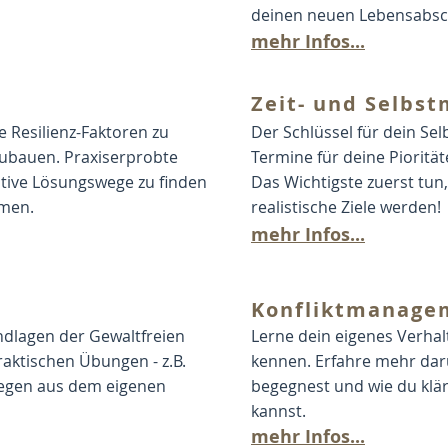
deinen neuen Lebensabsch
mehr Infos...
Zeit- und Selbs
e Resilienz-Faktoren zu
Der Schlüssel für dein Se
zubauen. Praxiserprobte
Termine für deine Piorität
tive Lösungswege zu finden
Das Wichtigste zuerst tu
hmen.
realistische Ziele werden!
mehr Infos...
Konfliktmanage
ndlagen der Gewaltfreien
Lerne dein eigenes Verhal
ktischen Übungen - z.B.
kennen. Erfahre mehr darü
iegen aus dem eigenen
begegnest und wie du klä
kannst.
mehr Infos...