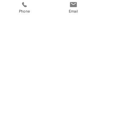
Phone
Email
bis dahin... herzliche Grüße, bleib 
achtsam und gesund
Britta Hülder
Aktuelle Beiträge
Alle ansehen