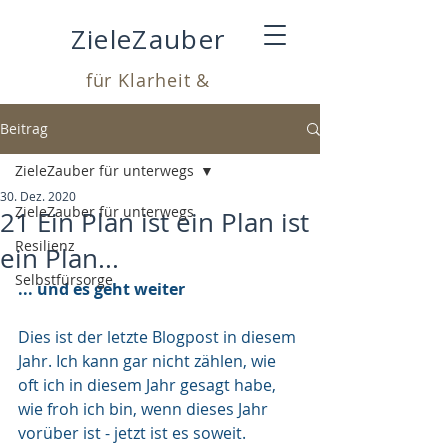
ZieleZauber
für Klarheit &
Leichtigkeit
Beitrag
ZieleZauber für unterwegs
30. Dez. 2020
ZieleZauber für unterwegs
21 Ein Plan ist ein Plan ist
Resilienz
ein Plan...
Selbstfürsorge
... und es geht weiter
Dies ist der letzte Blogpost in diesem 
Jahr. Ich kann gar nicht zählen, wie 
oft ich in diesem Jahr gesagt habe, 
wie froh ich bin, wenn dieses Jahr 
vorüber ist - jetzt ist es soweit.  