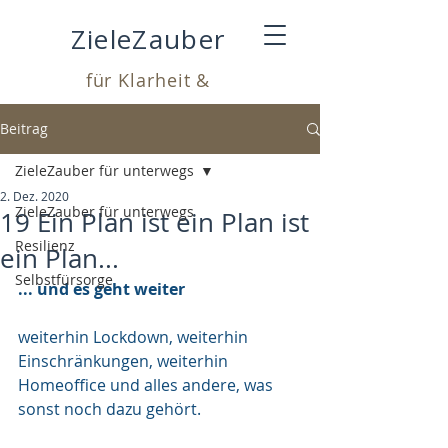
ZieleZauber
für Klarheit &
Leichtigkeit
Beitrag
ZieleZauber für unterwegs
2. Dez. 2020
ZieleZauber für unterwegs
19 Ein Plan ist ein Plan ist
Resilienz
ein Plan...
Selbstfürsorge
... und es geht weiter
weiterhin Lockdown, weiterhin 
Einschränkungen, weiterhin 
Homeoffice und alles andere, was 
sonst noch dazu gehört. 