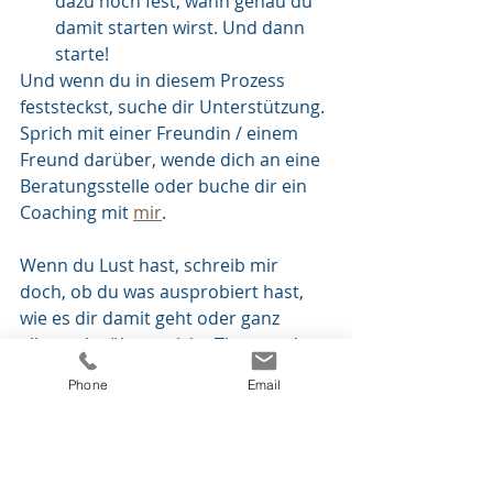
dazu noch fest, wann genau du 
damit starten wirst. Und dann 
starte!
Und wenn du in diesem Prozess 
feststeckst, suche dir Unterstützung. 
Sprich mit einer Freundin / einem 
Freund darüber, wende dich an eine 
Beratungsstelle oder buche dir ein 
Coaching mit 
mir
.
Wenn du Lust hast, schreib mir 
doch, ob du was ausprobiert hast, 
wie es dir damit geht oder ganz 
allgemein, über welche Themen du 
gerne etwas lesen möchtest. Ich 
Phone
Email
freue mich immer über deine 
Rückmeldungen! 