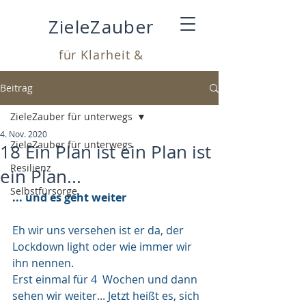
ZieleZauber
für Klarheit &
Leichtigkeit
Beitrag
ZieleZauber für unterwegs
4. Nov. 2020
ZieleZauber für unterwegs
18 Ein Plan ist ein Plan ist
Resilienz
ein Plan...
Selbstfürsorge
... und es geht weiter
Eh wir uns versehen ist er da, der 
Lockdown light oder wie immer wir 
ihn nennen. 
Erst einmal für 4  Wochen und dann 
sehen wir weiter... Jetzt heißt es, sich 