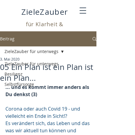
ZieleZauber
für Klarheit &
Leichtigkeit
Beitrag
ZieleZauber für unterwegs
3. Mai 2020
ZieleZauber für unterwegs
05 Ein Plan ist ein Plan ist
Resilienz
ein Plan...
Selbstfürsorge
... und es kommt immer anders als 
Du denkst (3)
Corona oder auch Covid 19 - und 
vielleicht ein Ende in Sicht!?
Es verändert sich, das Leben und das 
was wir aktuell tun können und 