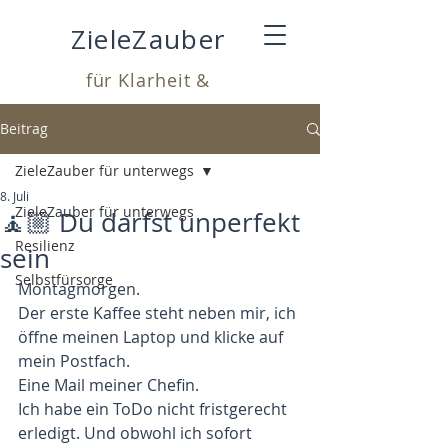
ZieleZauber
für Klarheit &
Leichtigkeit
Beitrag
ZieleZauber für unterwegs
8. Juli
ZieleZauber für unterwegs
🧘🏼 Du darfst unperfekt
Resilienz
sein
Selbstfürsorge
Montagmorgen.
Der erste Kaffee steht neben mir, ich 
öffne meinen Laptop und klicke auf 
mein Postfach.
Eine Mail meiner Chefin.
Ich habe ein ToDo nicht fristgerecht 
erledigt. Und obwohl ich sofort 