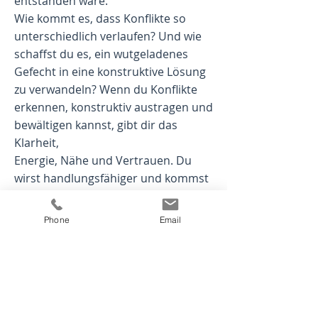
entstanden wäre.
Wie kommt es, dass Konflikte so
unterschiedlich verlaufen? Und wie
schaffst du es, ein wutgeladenes
Gefecht in eine konstruktive Lösung
zu verwandeln? Wenn du Konflikte
erkennen, konstruktiv austragen und
bewältigen kannst, gibt dir das
Klarheit,
Energie, Nähe und Vertrauen. Du
wirst handlungsfähiger und kommst
wieder in deine Kraft!
Phone
Email
Trainingsschwerpunkte:
Dein i
ndividueller Umgang mit
Konflikten
Wohin mit deinen Gefühlen im
Konfliktfall