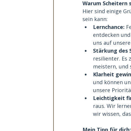
Warum Scheitern s
Hier sind einige G
sein kann:
Lernchance:
 F
entdecken und u
uns auf unser
Stärkung des 
resilienter. Es
meistern, und 
Klarheit gewin
und können uns
unsere Prioritä
Leichtigkeit f
raus. Wir lern
wir wissen, d
Mein Tipp für dich: