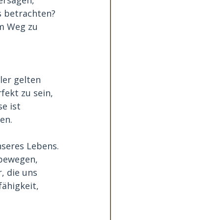
s betrachten? 
em Weg zu 
ler gelten 
ekt zu sein, 
e ist 
en.
nseres Lebens. 
 bewegen, 
 die uns 
ähigkeit, 