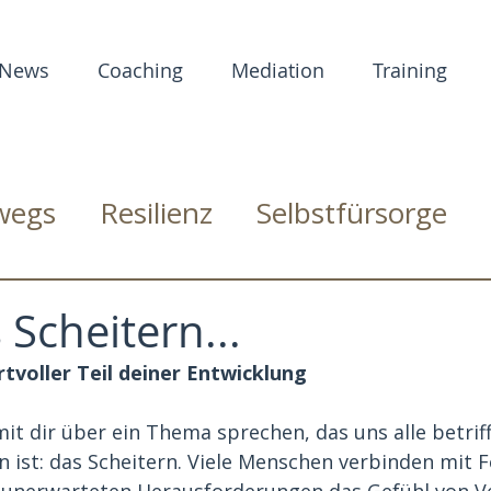
News
Coaching
Mediation
Training
rwegs
Resilienz
Selbstfürsorge
Scheitern...
rtvoller Teil deiner Entwicklung
t dir über ein Thema sprechen, das uns alle betriff
ist: das Scheitern. Viele Menschen verbinden mit F
 unerwarteten Herausforderungen das Gefühl von V